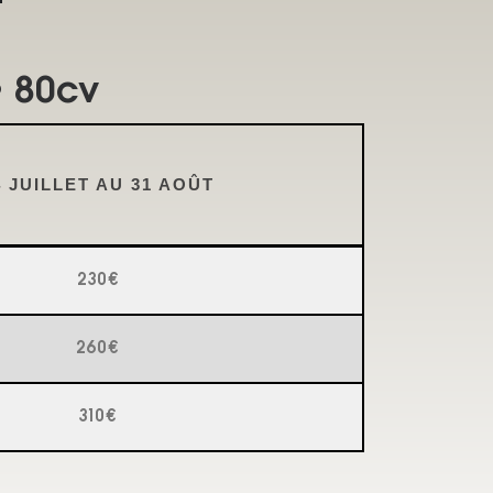
• 80cv
4 JUILLET AU 31 AOÛT
230€
260€
310€