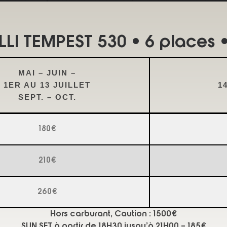
LI TEMPEST 530 • 6 places 
MAI – JUIN –
1ER AU 13 JUILLET
1
SEPT. – OCT.
180€
210€
260€
Hors carburant, Caution : 1500€
SUN SET à partir de 18H30 jusqu’à 21H00 – 185€