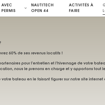
AVEC
NAUTITECH
ACTIVITÉS À
PERMIS
OPEN 44
FAIRE
?
rez 60% de ses revenus locatifs !
rtenaires pour l’entretien et l’hivernage de votre batea
cation, nous le prenons en charge et y apportons tout l
tre bateau en le faisant figurer sur notre site internet 